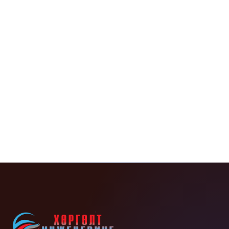
Хөргөлтийн хүчин чадал: 170-1801
03
RT
ҮНИЙН САНАЛ АВАХ
БИД 24 ЦАГИЙН ДОТОР ХАРИУ ИЛГЭЭХ БОЛНО