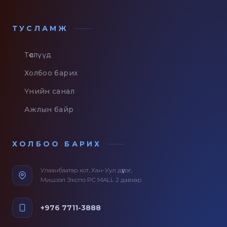
ТУСЛАМЖ
Төслүүд
Холбоо барих
Үнийн санал
Ажлын байр
ХОЛБОО БАРИХ
Улаанбаатар хот, Хан-Уул дүүрэг,
Мишээл Экспо PC MALL 2 давхар
+976 7711-3888