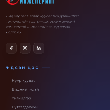
Бид хөргөлт, агааржуулалтын дэвшилтэт
технологийг нэвтрүүлж, эрчим хүчний
хэмнэлттэй шийдэлийг таньд санал
болгоно.
ҮНДСЭН ЦЭС
Нүүр хуудас
Бидний тухай
Үйлчилгээ
Бүтээгдэхүүн