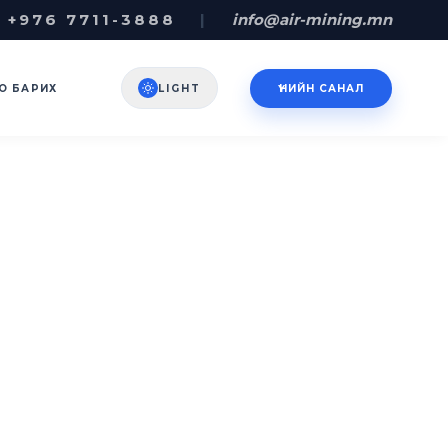
 +976 7711-3888
|
info@air-mining.mn
О БАРИХ
LIGHT
ҮНИЙН САНАЛ