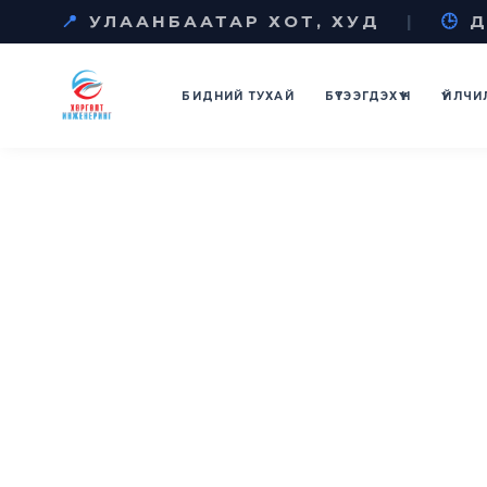
📍
УЛААНБААТАР ХОТ, ХУД
|
🕒
Д
БИДНИЙ ТУХАЙ
БҮТЭЭГДЭХҮҮН
ҮЙЛЧИ