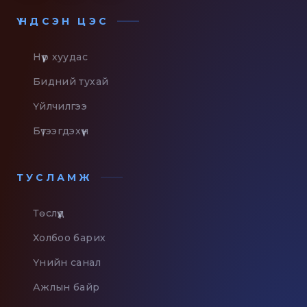
ҮНДСЭН ЦЭС
Нүүр хуудас
Бидний тухай
Үйлчилгээ
Бүтээгдэхүүн
ТУСЛАМЖ
Төслүүд
Холбоо барих
Үнийн санал
Ажлын байр