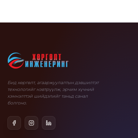
Бид хөргөлт, агааржуулалтын дэвшилтэт
технологийг нэвтрүүлж, эрчим хүчний
хэмнэлттэй шийдэлийг таньд санал
болгоно.