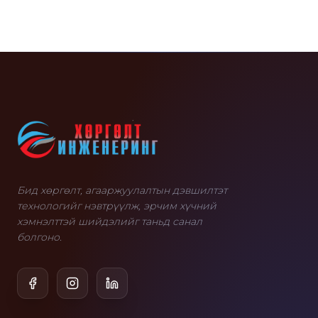
Бид хөргөлт, агааржуулалтын дэвшилтэт
технологийг нэвтрүүлж, эрчим хүчний
хэмнэлттэй шийдэлийг таньд санал
болгоно.