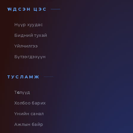
ҮНДСЭН ЦЭС
Нүүр хуудас
Бидний тухай
Үйлчилгээ
Бүтээгдэхүүн
ТУСЛАМЖ
Төслүүд
Холбоо барих
Үнийн санал
Ажлын байр